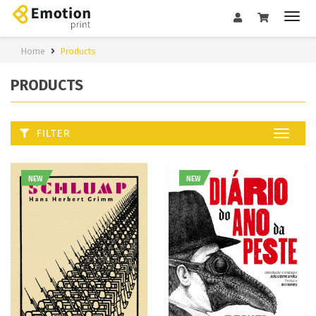
Home
Products
PRODUCTS
FILTER
Toggle
navigat
NEW
NEW