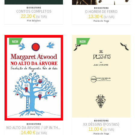
BOOKSTORE
BOOKSTORE
CONTOS COMPLETOS
O HOMEM DE FERRO
22.20 €
13.30 €
(s/ IVA)
(s/ IVA)
Pim Edições
Ponto de Fuga
NEW
NEW
BOOKSTORE
XX DÉSSINS (POSTAIS)
BOOKSTORE
NO ALTO DA ÁRVORE / UP IN THE TREE
11.00 €
(s/ IVA)
14.40 €
(s/ IVA)
Ponto de Fuga