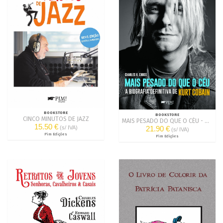
BOOKSTORE
BOOKSTORE
CINCO MINUTOS DE JAZZ
MAIS PESADO DO QUE O CÉU - A BIOGRAFIA DEFINITIVA DE KURT COBAIN
15.50 €
(s/ IVA)
21.90 €
(s/ IVA)
Pim Edições
Pim Edições