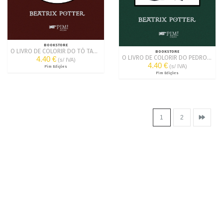
BOOKSTORE
O LIVRO DE COLORIR DO TÓ TARECO
BOOKSTORE
O LIVRO DE COLORIR DO PEDRO COELHO
4.40 €
(s/ IVA)
4.40 €
(s/ IVA)
Pim Edições
Pim Edições
1
2