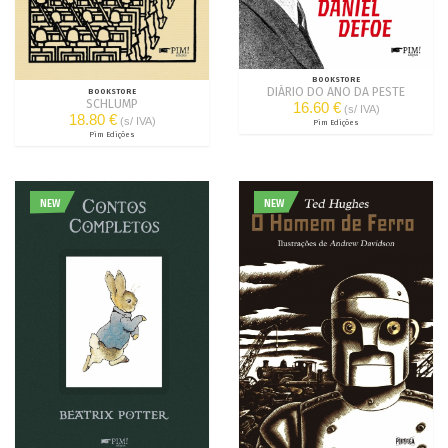
BOOKSTORE
DIÁRIO DO ANO DA PESTE
BOOKSTORE
SCHLUMP
16.60 €
(s/ IVA)
18.80 €
(s/ IVA)
Pim Edições
Pim Edições
NEW
NEW