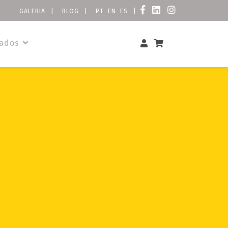
GALERIA
|
BLOG
|
PT
EN
ES
|
zados