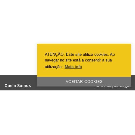
ATENÇÃO: Este site utiliza cookies. Ao
navegar no site está a consentir a sua
utilização.
Mais info
ACEITAR COOKIES
Quem Somos
Informação Legal
EmotionPrint
Termos & Condições
Visão e Missão
Política de Privacidade
Política de Qualidade e Ambiente
Política de Cookies
Responsabilidade Social
Projetos cofinanciados pela União
Europeia
Galeria