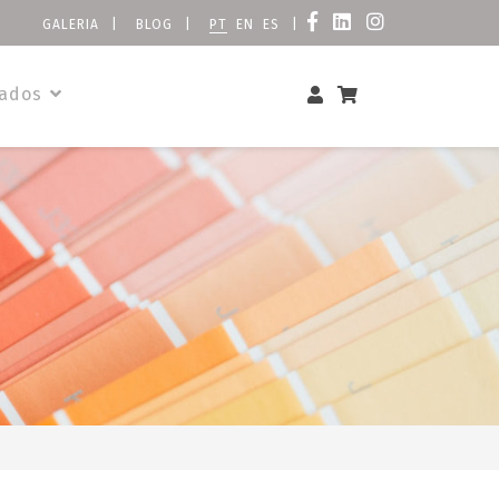
GALERIA
|
BLOG
|
PT
EN
ES
|
zados