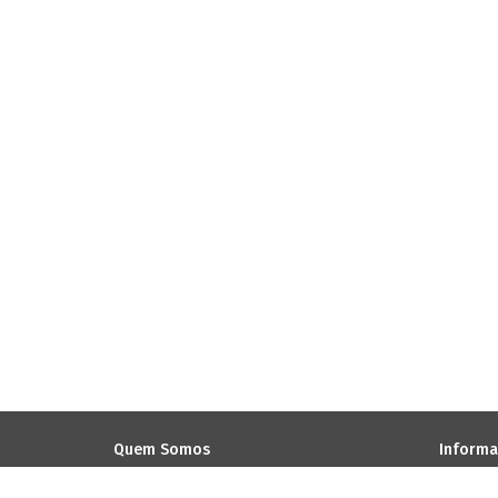
Quem Somos
Informa
EmotionPrint
Termos &