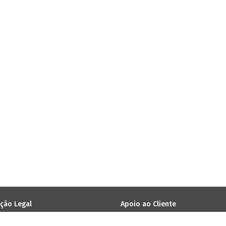
ção Legal
Apoio ao Cliente
 Condições
Livro de reclamações online