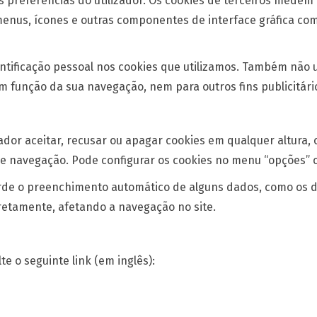
 preferências do utilizador. Os cookies de terceiros medem
 menus, ícones e outras componentes de interface gráfica c
ificação pessoal nos cookies que utilizamos. Também não u
m função da sua navegação, nem para outros fins publicitário
dor aceitar, recusar ou apagar cookies em qualquer altura, 
 navegação. Pode configurar os cookies no menu “opções” o
rde o preenchimento automático de alguns dados, como os de
retamente, afetando a navegação no site.
e o seguinte link (em inglês):