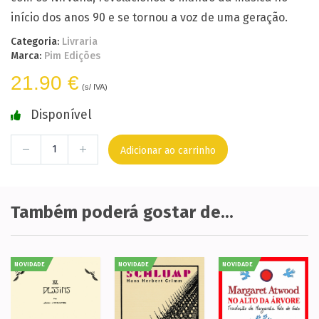
início dos anos 90 e se tornou a voz de uma geração.
Categoria:
Livraria
Marca:
Pim Edições
21.90 €
(s/ IVA)
Disponível
Adicionar ao carrinho
Também poderá gostar de...
NOVIDADE
NOVIDADE
NOVIDADE
N