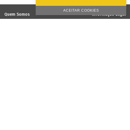
ACEITAR COOKIES
Quem Somos
Informação Legal
EmotionPrint
Termos & Condições
Visão e Missão
Política de Privacidade
Política de Qualidade e Ambiente
Política de Cookies
Responsabilidade Social
Projetos cofinanciados pela União
Europeia
Galeria
Apoio ao Cliente
Métodos de Pagamento
Livro de reclamações online
Envio e Pagamento
Sugestões
Reclamações
Recrutamento
Contactos
Fórum
Blog