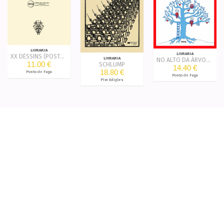
LIVRARIA
LIVRARIA
XX DÉSSINS (POSTAIS)
LIVRARIA
NO ALTO DA ÁRVORE / UP IN THE TREE
11.00 €
SCHLUMP
14.40 €
18.80 €
Ponto de Fuga
Ponto de Fuga
Pim Edições