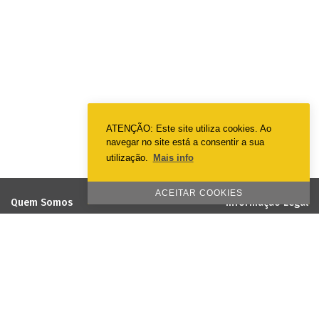
ATENÇÃO: Este site utiliza cookies. Ao
navegar no site está a consentir a sua
utilização.
Mais info
ACEITAR COOKIES
Quem Somos
Informação Legal
EmotionPrint
Termos & Condições
Visão e Missão
Política de Privacidade
Política de Qualidade e Ambiente
Política de Cookies
Responsabilidade Social
Projetos cofinanciados pela União
Europeia
Galeria