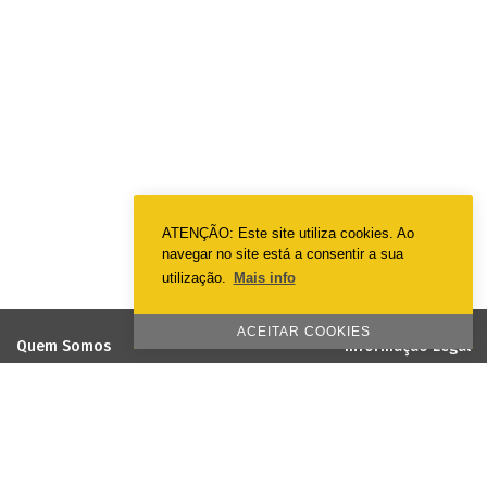
ATENÇÃO: Este site utiliza cookies. Ao
navegar no site está a consentir a sua
utilização.
Mais info
ACEITAR COOKIES
Quem Somos
Informação Legal
EmotionPrint
Termos & Condições
Visão e Missão
Política de Privacidade
Política de Qualidade e Ambiente
Política de Cookies
Responsabilidade Social
Projetos cofinanciados pela União
Europeia