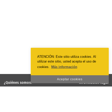
ATENCIÓN: Este sitio utiliza cookies. Al
utilizar este sitio, usted acepta el uso de
cookies.
Más información
Aceptar cookies
¿Quiénes somos?
Información legal
EmotionPrint
Términos y condiciones
Visión y misión
Política de privacidad
Política de calidad y medio
Política de cookies
ambiente
Responsabilidad social