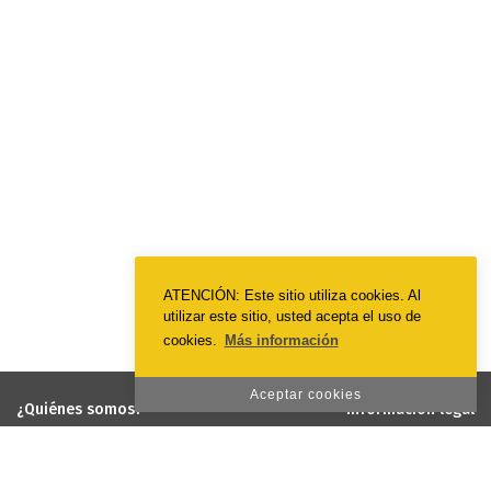
ATENCIÓN: Este sitio utiliza cookies. Al
utilizar este sitio, usted acepta el uso de
cookies.
Más información
Aceptar cookies
¿Quiénes somos?
Información legal
EmotionPrint
Términos y condiciones
Visión y misión
Política de privacidad
Política de calidad y medio
Política de cookies