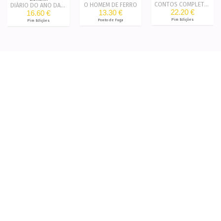
CONTOS COMPLETOS
O HOMEM DE FERRO
DIÁRIO DO ANO DA PESTE
22.20 €
13.30 €
16.60 €
Pim Edições
Ponto de Fuga
Pim Edições