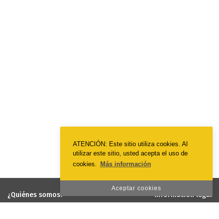
ATENCIÓN: Este sitio utiliza cookies. Al
utilizar este sitio, usted acepta el uso de
cookies.
Más información
Aceptar cookies
¿Quiénes somos?
Información legal
EmotionPrint
Términos y condiciones
Visión y misión
Política de privacidad